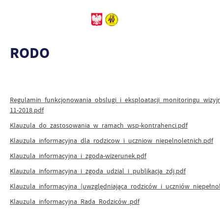
RODO
Regulamin_funkcjonowania_obslugi_i_eksploatacji_monitoringu_wizyj
11-2018.pdf
Klauzula_do_zastosowania_w_ramach_wsp-kontrahenci.pdf
Klauzula_informacyjna_dla_rodzicow_i_uczniow_niepelnoletnich.pdf
Klauzula_informacyjna_i_zgoda-wizerunek.pdf
Klauzula_informacyjna_i_zgoda_udzial_i_publikacja_zdj.pdf
Klauzula_informacyjna_(uwzględniająca_rodziców_i_uczniów_niepełno
Klauzula_informacyjna_Rada_Rodziców .pdf